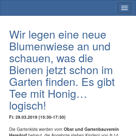
Toggl
naviga
Wir legen eine neue
Blumenwiese an und
schauen, was die
Bienen jetzt schon im
Garten finden. Es gibt
Tee mit Honig…
logisch!
Fr. 29.03.2019 (15:30-17:30)
Die Gartenkids werden vom
Obst und Gartenbauverein
Harsdorf
betreut, die Angebote stehen Kindern von 8-14